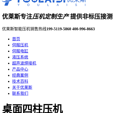
优莱斯专注
压机定制生产
提供非标压接测
优莱斯智能压机销售热线
199-5119-5860
400-996-8663
首页
伺服压机
伺服电缸
液压系统
超声波焊接机
产品中心
经典案例
技术百科
关于优莱斯
联系我们
桌面四柱压机