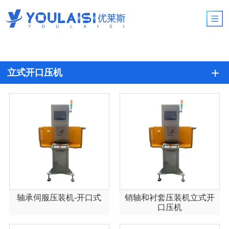
立式开口压机
轴承伺服压装机-开口式
销轴和衬套压装机立式开
口压机