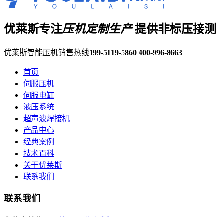
优莱斯专注
压机定制生产
提供非标压接测
优莱斯智能压机销售热线
199-5119-5860
400-996-8663
首页
伺服压机
伺服电缸
液压系统
超声波焊接机
产品中心
经典案例
技术百科
关于优莱斯
联系我们
联系我们