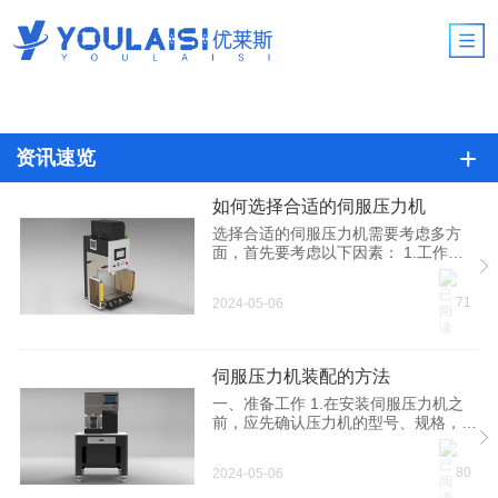
资讯速览
如何选择合适的伺服压力机
选择合适的伺服压力机需要考虑多方
面，首先要考虑以下因素： 1.工作环
境。 由于伺服压力机本身具有敏感的
控制系统，因此在使用之前首先应该考
71
2024-05-06
虑当前的工作环境，以确定伺服压力机
的类型和性能。譬如是否需要无尘厂
房，温湿度是否稳定，对振动的要求
等。 2.耐久性能考虑。伺服压力机的
伺服压力机装配的方法
耐久性能对其服务寿命有很大的影响，
所以选择伺服压力机时，要确保所选择
一、准备工作 1.在安装伺服压力机之
的型号具有很好的耐久性能，以确保其
前，应先确认压力机的型号、规格，并
正常使用。 3.安全性能考虑。一般情
根据伺服压力机的要求准备配套的电
况下，不同企业使用的伺服压力机具有
源。同时处理好加工的工件，在机台上
80
2024-05-06
不同的安全要求，譬如有安全装置，有
安装好定位，去除掉机台上的工具。
防护