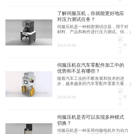
2.安装时，先检查伺服压力机是否完
好，如果发现有缺陷，应立即维修，以
免影响伺服压力机的正常工作。 二、
了解伺服压机，你就能更好地应
安装步骤 1.安装压力机称重泡，把伺
对压力测试任务？
服压力机放在称重泡上，并且它要能够
稳定放置，以便顺利安装。 2.安装好
伺服压机是一种精密测试仪器，用于对
泡泡后，安装电气部件，包括主机、可
材料、产品和构件进行压力测试。伺服
调节器、按钮、开关等，仔细检查每一
压机通过精准测量压力，并实时调整承
部分的连接，确保它们连接的可靠性。
载压力，从而确保测试结果的准确性和
29
2024-05-06
稳定性。在各种科学研究、工程开发和
质量控制领域应用广泛。 在现代工业
中，压力测试已经成为不可或缺的部
分。各种复杂的机械设备必须通过准确
伺服压机在汽车零配件加工中的
的压力测试，以确保其符合各种标准和
优势和不足有哪些？
要求。例如，汽车制造业需要对车身结
构进行强度测试，以确保其在各种不同
随着汽车工业的不断发展和技术的进
环境下的负载能力。同时，电子设备制
步，越来越多的汽车零配件需要大量的
造业需要对电子元器件和电子产品进行
机械加工。伺服压机作为一种精密加工
压力测试，以确保其可以在各种不同的
设备，其在汽车零配件加工中拥有着独
35
2024-05-06
应用情
特的优势和一些不足之处。 一、优势
1. 加工精度高 伺服压机采用数字化控
制技术，可以对加工参数进行精细的控
制和调整，从而保证了加工的精度和稳
伺服压机是否可以实现多种模式
定性。这对于汽车零配件的精密加工来
切换？
说至关重要，可以确保零件的质量和尺
寸精度得以满足，提高了汽车零配件的
伺服压机是一种采用伺服电机作为动力