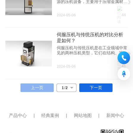
精度和档次。 2. 生产效率高 伺服压机
源的压机设备，主要用于压缩金属材
采用了先进的电子控制系统，可以实现
料。伺服压机具有高精度、高效率、可
自动化加工和生产流程，可以快
靠性高等优点，在金属工业领域有着广
44
2024-05-06
泛的应用。在日常生产中，伺服压机是
否可以实现多种模式切换是关系到其应
用范围和灵活性的重要问题。 伺服压
机可以实现多种模式切换。首先，伺服
伺服压机与传统压机的对比分析
压机可以根据不同的工艺要求进行模式
是如何？
切换。例如，在金属冲压过程中，需要
进行冲压、剪切、折弯等不同的加工操
伺服压机与传统压机是在工业领域中常
作。伺服压机可以根据不同的工序要
见的两种压机类型，它们在结构、功
求，通过编程控制实现模式切换，从而
能、性能以及应用方面存在一定的差
完成不同的加工过程。 其次，伺服压
异。以下将对伺服压机和传统压机进行
41
2024-05-06
机可以根
对比分析。 首先，从结构上来看，伺
服压机和传统压机的结构有所不同。传
统压机通常由机械传动系统和液压系统
组成，其压力的调节和转速控制需要通
上一页
下一页
1
/
2
过机械装置和液压阀来实现。而伺服压
机采用伺服电机作为动力源，具有良好
的控制输入-输出特性，使得压力和速
度可以精准控制。此外，伺服系统还可
以通过编程来实现自动化操作，大大提
高了生产效率和工艺精度。 其次，从
产品中心
|
经典案例
|
网站地图
|
新闻中心
功能上来