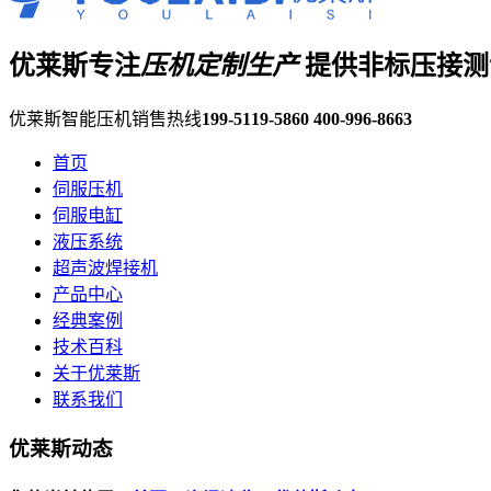
优莱斯专注
压机定制生产
提供非标压接测
优莱斯智能压机销售热线
199-5119-5860
400-996-8663
首页
伺服压机
伺服电缸
液压系统
超声波焊接机
产品中心
经典案例
技术百科
关于优莱斯
联系我们
优莱斯动态