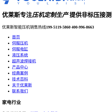
优莱斯专注
压机定制生产
提供非标压接测
优莱斯智能压机销售热线
199-5119-5860
400-996-8663
首页
伺服压机
伺服电缸
液压系统
超声波焊接机
产品中心
经典案例
技术百科
关于优莱斯
联系我们
家电行业